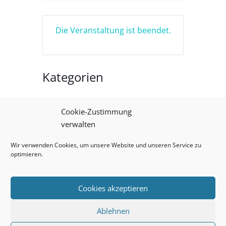
Die Veranstaltung ist beendet.
Kategorien
Keine Kategorien
Cookie-Zustimmung
verwalten
ÄHNLICHE
Wir verwenden Cookies, um unsere Website und unseren Service zu
optimieren.
VERANSTALTUNGEN
Cookies akzeptieren
Vergangene Veranstaltungen
Impressum
Ablehnen
Datenschutz
Cookie-Richtlinie (EU)