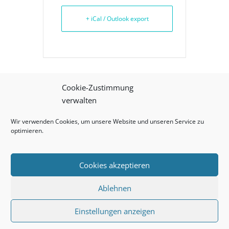
+ iCal / Outlook export
Cookie-Zustimmung
Die Veranstaltung ist beendet.
verwalten
Wir verwenden Cookies, um unsere Website und unseren Service zu
optimieren.
Kategorien
Keine Kategorien
Cookies akzeptieren
Vergangene Veranstaltungen
Impressum
Ablehnen
Datenschutz
Cookie-Richtlinie (EU)
Einstellungen anzeigen
© 2024 Kulturelle Bildung Konstanz