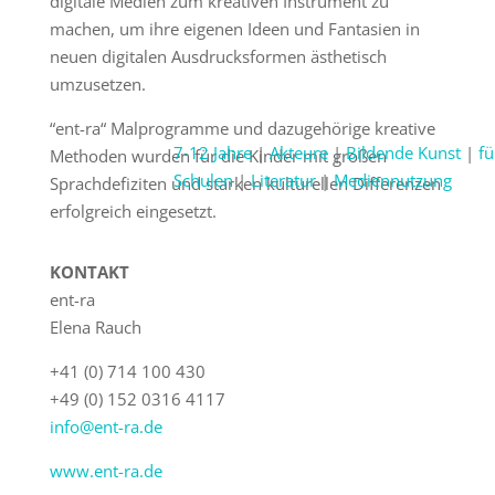
digitale Medien zum kreativen Instrument zu
machen, um ihre eigenen Ideen und Fantasien in
neuen digitalen Ausdrucksformen ästhetisch
umzusetzen.
“ent-ra“ Malprogramme und dazugehörige kreative
7-12 Jahre
|
Akteure
|
Bildende Kunst
|
fü
Methoden wurden für die Kinder mit großen
Schulen
|
Literatur
|
Mediennutzung
Sprachdefiziten und starken kulturellen Differenzen
erfolgreich eingesetzt.
KONTAKT
ent-ra
Elena Rauch
+41 (0) 714 100 430
+49 (0) 152 0316 4117
info@ent-ra.de
www.ent-ra.de