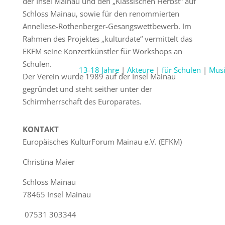
der Insel Mainau und den „Klassischen Herbst“ auf
Schloss Mainau, sowie für den renommierten
Anneliese-Rothenberger-Gesangswettbewerb. Im
Rahmen des Projektes „kulturdate“ vermittelt das
EKFM seine Konzertkünstler für Workshops an
Schulen.
13-18 Jahre
|
Akteure
|
für Schulen
|
Mus
Der Verein wurde 1989 auf der Insel Mainau
gegründet und steht seither unter der
Schirmherrschaft des Europarates.
KONTAKT
Europäisches KulturForum Mainau e.V. (EFKM)
Christina Maier
Schloss Mainau
78465 Insel Mainau
07531 303344