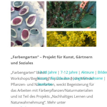
„Farbengarten“ – Projekt für Kunst, Gärtnern
und Soziales
13-18 Jahre
|
7-12 Jahre
|
Akteure
|
Bilde
„Farbengarten“ bietet
Kunst
|
für Schulen
|
Junge Erwachsene
|
Workshops/Begleitung/Impulse durch die Welt der
Senioren
Pflanzen- und Naturfarben, weckt Begeisterung für
das Arbeiten mit Färberpflanzen/Naturmaterialien
und ist Teil des Projekts „Nachhaltiges Lernen und
Naturwahrnehmung“. Mehr unter