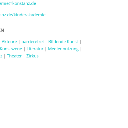
emie@konstanz.de
nz.de/kinderakademie
EN
|
Akteure
|
barrierefrei
|
Bildende Kunst
|
Kunstszene
|
Literatur
|
Mediennutzung
|
z
|
Theater
|
Zirkus