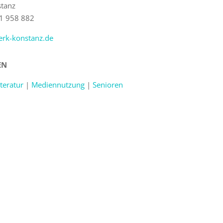
tanz
31 958 882
rk-konstanz.de
EN
iteratur
|
Mediennutzung
|
Senioren