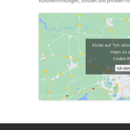
Kultureinrichtungen, Schulen und privaten Fö
Klicke auf "Ich st
maps zu a
Cookie-R
Ich st