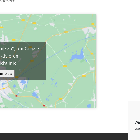
rderern.
imme zu", um Google
ktivieren
ichtlinie
imme zu
Wi
op