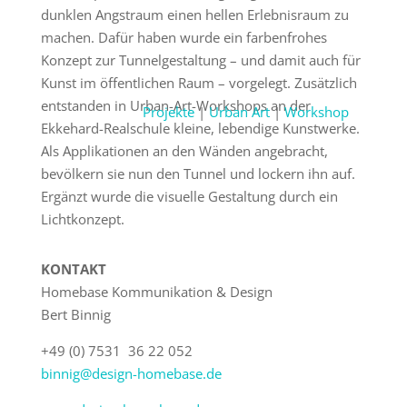
dunklen Angstraum einen hellen Erlebnisraum zu
machen. Dafür haben wurde ein farbenfrohes
Konzept zur Tunnelgestaltung – und damit auch für
Kunst im öffentlichen Raum – vorgelegt. Zusätzlich
entstanden in Urban-Art-Workshops an der
Projekte
|
Urban Art
|
Workshop
Ekkehard-Realschule kleine, lebendige Kunstwerke.
Als Applikationen an den Wänden angebracht,
bevölkern sie nun den Tunnel und lockern ihn auf.
Ergänzt wurde die visuelle Gestaltung durch ein
Lichtkonzept.
KONTAKT
Homebase Kommunikation & Design
Bert Binnig
+49 (0) 7531 36 22 052
binnig@design-homebase.de