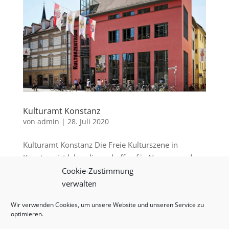
Kulturamt Konstanz
von
admin
|
28. Juli 2020
Kulturamt Konstanz Die Freie Kulturszene in
Konstanz ist lebendig und offen für Neues – und
zwar in allen Sparten – ob Bildende Kunst, Literatur,
Cookie-Zustimmung
Tanz, Theater oder Musik. Das Kulturamt möchte
verwalten
diese Lebendigkeit unterstützen und mit seinen
Wir verwenden Cookies, um unsere Website und unseren Service zu
Aktivitäten die...
optimieren.