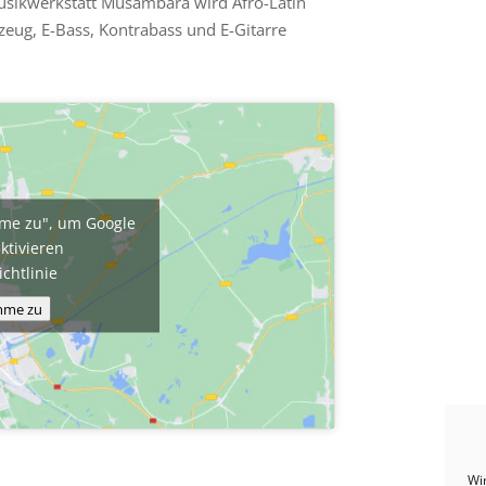
 Musikwerkstatt Musambara wird Afro-Latin
gzeug, E-Bass, Kontrabass und E-Gitarre
imme zu", um Google
ktivieren
ichtlinie
imme zu
Wi