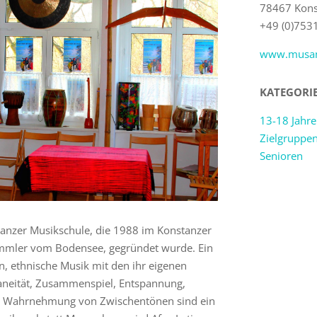
78467 Kons
+49 (0)753
www.musam
KATEGORI
13-18 Jahre
Zielgruppe
Senioren
tanzer Musikschule, die 1988 im Konstanzer
ommler vom Bodensee, gegründet wurde. Ein
n, ethnische Musik mit den ihr eigenen
taneität, Zusammenspiel, Entspannung,
ie Wahrnehmung von Zwischentönen sind ein