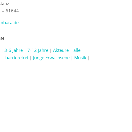
tanz
1 – 61644
bara.de
EN
|
3-6 Jahre
|
7-12 Jahre
|
Akteure
|
alle
n
|
barrierefrei
|
Junge Erwachsene
|
Musik
|