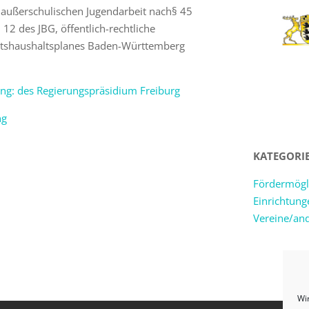
r außerschulischen Jugendarbeit nach§ 45
d 12 des JBG, öffentlich-rechtliche
atshaushaltsplanes Baden-Württemberg
ung: des Regierungspräsidium Freiburg
ng
KATEGORI
Fördermögl
Einrichtung
Vereine/an
Wi