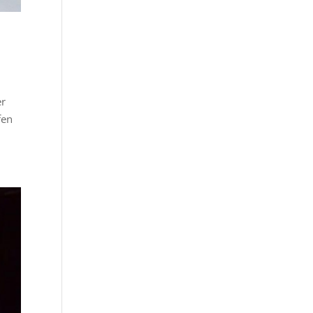
er
fen