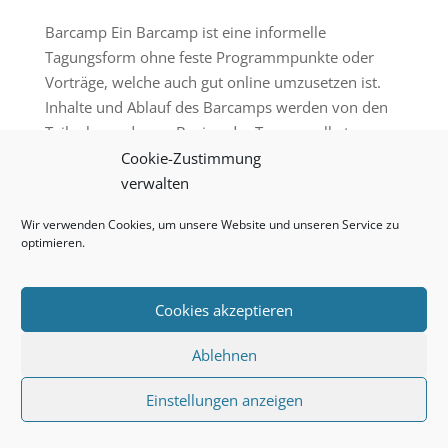
Barcamp Ein Barcamp ist eine informelle
Tagungsform ohne feste Programmpunkte oder
Vorträge, welche auch gut online umzusetzen ist.
Inhalte und Ablauf des Barcamps werden von den
Teilnehmenden zu Beginn der Tagung selbst
entwickelt und im weiteren Verlauf gestaltet....
Cookie-Zustimmung
verwalten
Wir verwenden Cookies, um unsere Website und unseren Service zu
Vergangene Veranstaltungen
Impressum
optimieren.
Datenschutz
Cookie-Richtlinie (EU)
Cookies akzeptieren
© 2024 Kulturelle Bildung Konstanz
Ablehnen
Einstellungen anzeigen